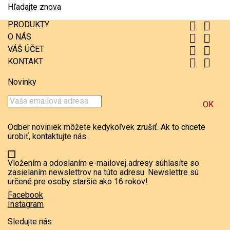
Hľadajte znova
PRODUKTY


O NÁS


VÁŠ ÚČET


KONTAKT


Novinky
Odber noviniek môžete kedykoľvek zrušiť. Ak to chcete
urobiť, kontaktujte nás.
Vložením a odoslaním e-mailovej adresy súhlasíte so
zasielaním newslettrov na túto adresu. Newslettre sú
určené pre osoby staršie ako 16 rokov!
Facebook
Instagram
Sledujte nás