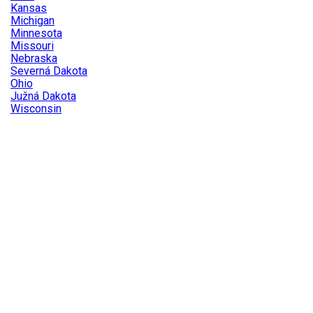
Kansas
Michigan
Minnesota
Missouri
Nebraska
Severná Dakota
Ohio
Južná Dakota
Wisconsin

Náhľad
Kód:
IL_GSM834
Značka:
USA
ILLINOIS GSM 834 - AUTENTICKÁ AMERICKÁ ŠPZ
Autentická americká ŠPZ - žiadna replika! Rozmery: 30,5 x
15cm Stav: 3/5 Embosovaná: ano Všetky naše ŠPZ sú
dovážané priamo z USA kde boli používané v bežnej