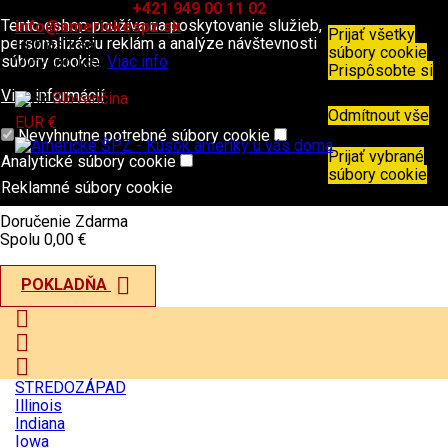
Kontakt
Telefón:
+421 949 00 11 02
E-mail:
Tento eshop používa na poskytovanie služieb,
info@americkespz.sk
Prijať všetky
personalizáciu reklám a analýze návštevnosti
Prihlásiť sa
súbory cookie
súbory cookie.
Viac info
Vytvoriť účet
Prispôsobte si
Viac informácií

Slovenčina
Odmítnout vše

EUR €
Nevyhnutne potrebné súbory cookie
Prijať vybrané
Analytické súbory cookie
shopping_cart
0
Produkty - 0,00 €
súbory cookie
Váš košík je prázdny
Reklamné súbory cookie
Doručenie
Zdarma
Spolu
0,00 €

POKLADŇA



STREDOZÁPAD
Illinois
Indiana
Iowa