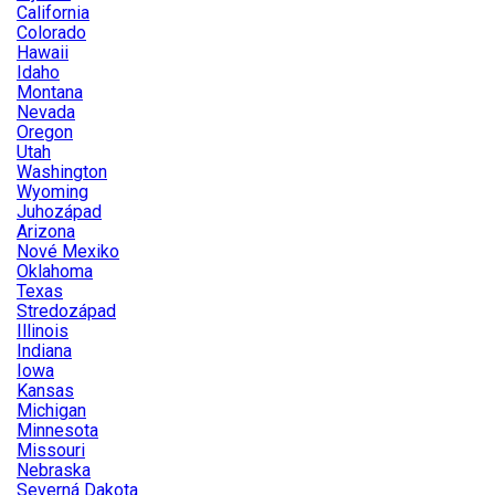
California
Colorado
Hawaii
Idaho
Montana
Nevada
Oregon
Utah
Washington
Wyoming
Juhozápad
Arizona
Nové Mexiko
Oklahoma
Texas
Stredozápad
Illinois
Indiana
Iowa
Kansas
Michigan
Minnesota
Missouri
Nebraska
Severná Dakota