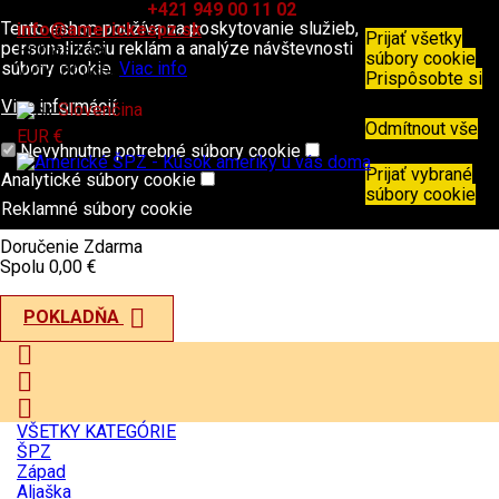
Kontakt
Telefón:
+421 949 00 11 02
E-mail:
Tento eshop používa na poskytovanie služieb,
info@americkespz.sk
Prijať všetky
personalizáciu reklám a analýze návštevnosti
Prihlásiť sa
súbory cookie
súbory cookie.
Viac info
Vytvoriť účet
Prispôsobte si
Viac informácií

Slovenčina
Odmítnout vše

EUR €
Nevyhnutne potrebné súbory cookie
Prijať vybrané
Analytické súbory cookie
shopping_cart
0
Produkty - 0,00 €
súbory cookie
Váš košík je prázdny
Reklamné súbory cookie
Doručenie
Zdarma
Spolu
0,00 €

POKLADŇA



VŠETKY KATEGÓRIE
ŠPZ
Západ
Aljaška