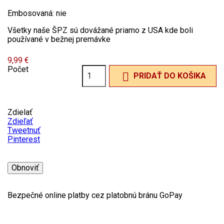
Embosovaná: nie
Všetky naše ŠPZ sú dovážané priamo z USA kde boli
používané v bežnej premávke
9,99 €
Počet

PRIDAŤ DO KOŠIKA
Zdielať
Zdieľať
Tweetnuť
Pinterest
Bezpečné online platby cez platobnú bránu GoPay