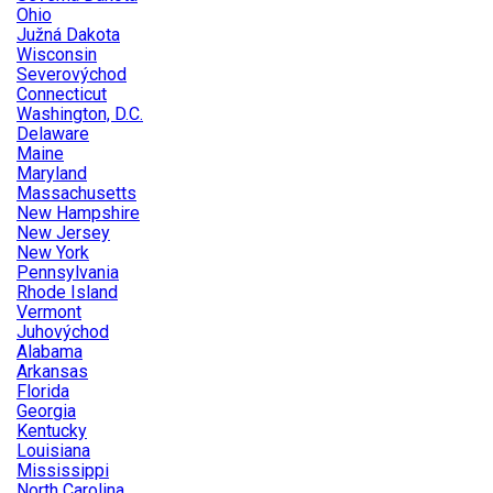
Ohio
Južná Dakota
Wisconsin
Severovýchod
Connecticut
Washington, D.C.
Delaware
Maine
Maryland
Massachusetts
New Hampshire
New Jersey
New York
Pennsylvania
Rhode Island
Vermont
Juhovýchod
Alabama
Arkansas
Florida
Georgia
Kentucky
Louisiana
Mississippi
North Carolina