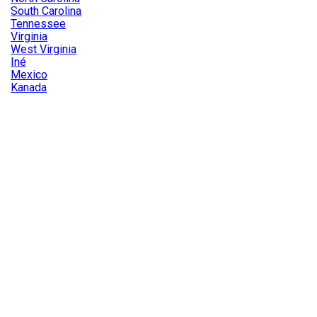
South Carolina
Tennessee
Virginia
West Virginia
Iné
Mexico
Kanada

Náhľad
Kód:
TX_9FLHD
Značka:
USA
TEXAS 9FLHD - AUTENTICKÁ AMERICKÁ ŠPZ
Autentická americká ŠPZ - žiadna replika! Rozmery: 30,5 x
15cm Stav: 4/5 Embosovaná: nie Všetky naše ŠPZ sú
dovážané priamo z USA kde boli používané v bežnej
premávke