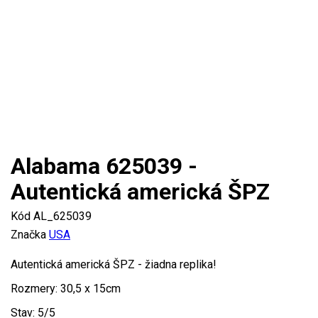
Cena
10,99 €

Pridať do košika
Viac

Skladom
Alabama 625039 -
Autentická americká ŠPZ
Kód
AL_625039
Značka
USA
Autentická americká ŠPZ - žiadna replika!
Rozmery: 30,5 x 15cm
Stav: 5/5