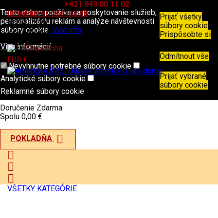
Kontakt
Telefón:
+421 949 00 11 02
E-mail:
Tento eshop používa na poskytovanie služieb,
info@americkespz.sk
Prijať všetky
personalizáciu reklám a analýze návštevnosti
Prihlásiť sa
súbory cookie
súbory cookie.
Viac info
Vytvoriť účet
Prispôsobte si
Viac informácií

Slovenčina
Odmítnout vše

EUR €
Nevyhnutne potrebné súbory cookie
Prijať vybrané
Analytické súbory cookie
shopping_cart
0
Produkty - 0,00 €
súbory cookie
Váš košík je prázdny
Reklamné súbory cookie
Doručenie
Zdarma
Spolu
0,00 €

POKLADŇA



VŠETKY KATEGÓRIE

Náhľad