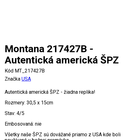
Viac

Skladom
Montana 217427B -
Autentická americká ŠPZ
Kód
MT_217427B
Značka
USA
Autentická americká ŠPZ - žiadna replika!
Rozmery: 30,5 x 15cm
Stav: 4/5
Embosovaná: nie
Všetky naše ŠPZ sú dovážané priamo z USA kde boli