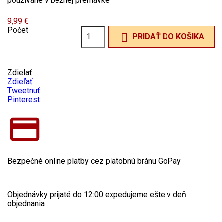
používané v bežnej premávke
9,99 €
Počet

PRIDAŤ DO KOŠIKA
Zdielať
Zdieľať
Tweetnuť
Pinterest
Bezpečné online platby cez platobnú bránu GoPay
Objednávky prijaté do 12:00 expedujeme ešte v deň
objednania