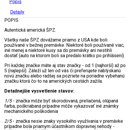
Popis
Detaily
POPIS
Autentická americká ŠPZ.
Všetky naše ŠPZ dovážame priamo z USA kde boli
používané v bežnej premávke. Niektoré boli používané viac,
iné menej a niektoré kusy sa do premávky ani nestihli
dostať (auto na ktorom boli sa predalo krátko po prihlásení).
Pri každej značke máte aj stav značky - od 1 (najhorší) až po
5 (najlepší). Záleží už len od vás či preferujete nablýskanú
novú značku alebo radšej sa pozriete na poriadne vybehanú
značku ktorá čo-to na amerických cestách zažila.
Detailnejšie vysvetlenie stavov:
1/5
- značka môže byť skorodovaná, preliačená, olúpaná
farba, poškriabaná prípadne môže vykazovať iné známky
mechanického poškodenia
2/5
- značka nesie znaky vysokého využívania v premávke
prípadne bola priamym účastníkom dopravnej nehody -