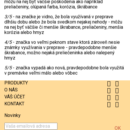
môžu na nej byť väčšie poškodenia ako napríklad
preliačeniny, olúpaná farba, korózia, škrábance
3/5
- na značke je vidno, že bola využívaná v preprave
dlhšiu dobu alebo že bola svedkom nejakej nehody - môžu
na nej byť väčšie či menšie škrabance, preliačeniny, menšia
korózia alebo hmyz
4/5
- značka vo veľmi peknom stave ktorá zároveň nesie
známky využívania v preprave - pravdepodobne menšie
škrabance, možno nejaká preliečeninka alebo nalepený
hmyz
5/5
- značka vypadá ako nová, pravdepodobne bola využitá
v premávke veľmi málo alebo vôbec
PRODUKTY


O NÁS


VÁŠ ÚČET


KONTAKT


Novinky